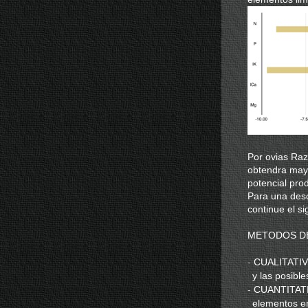
Por ovias Ra
obtendra may
potencial prod
Para una desc
continue el si
METODOS DE
-
CUALITATIVOS
y las posible
-
CUANTITATIV
elementos en