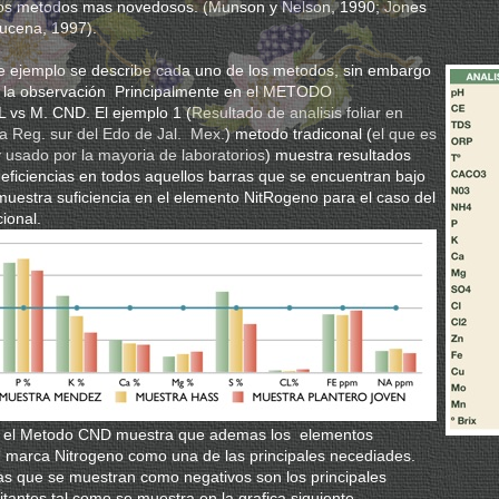
los metodos mas novedosos. (Munson y Nelson, 1990; Jones
Lucena, 1997).
te ejemplo se describe cada uno de los metodos, sin embargo
 la observación Principalmente en el METODO
vs M. CND. El ejemplo 1 (
Resultado de analisis foliar en
a Reg. sur del Edo de Jal. Mex.
) metodo tradiconal (
el que es
 usado por la mayoria de laboratorios
) muestra resultados
deficiencias en todos aquellos barras que se encuentran bajo
, muestra suficiencia en el elemento NitRogeno para el caso del
ional.
 el Metodo CND muestra que ademas los elementos
 marca Nitrogeno como una de las principales necediades.
as que se muestran como negativos son los principales
itantes tal como se muestra en la grafica siguiente.