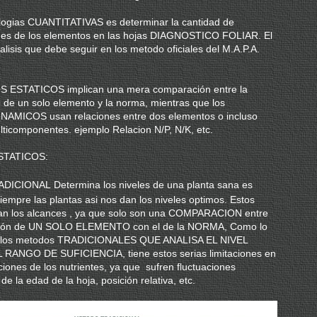
logias CUANTITATIVAS es determinar la cantidad de
nes de los elementos en las hojas DIAGNOSTICO FOLIAR. El
lisis que debe seguir en los metodo oficiales del M.A.P.A.
ESTATICOS implican una mera comparación entre la
 de un solo elemento y la norma, mientras que los
MICOS usan relaciones entre dos elementos o incluso
lticomponentes. ejemplo Relacion N/P, N/K, etc.
TATICOS:
ADICIONAL
Determina los niveles de una planta sana es
siempre las plantas asi nos dan los niveles optimos. Estos
tan los alcances , ya que solo son una COMPARACION entre
ción de UN SOLO ELEMENTO con el de la NORMA, Como lo
e los metodos TRADICIONALES QUE ANALISA EL NIVEL
 RANGO DE SUFICIENCIA, tiene estos serias limitaciones en
ciones de los nutrientes, ya que sufren fluctuaciones
e la edad de la hoja, posición relativa, etc.