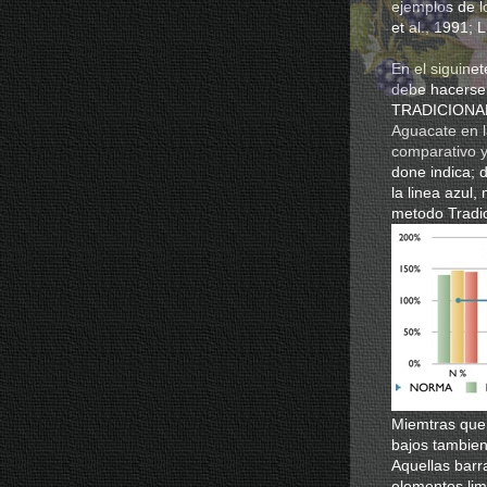
ejemplos de 
et al., 1991; 
En el siguine
debe hacerse
TRADICIONAL 
Aguacate en l
comparativo y
done indica; 
la linea azul
metodo Tradic
Miemtras que
bajos tambien
Aquellas barr
elementos lim