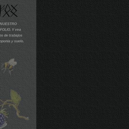
E NUESTRO
OLIO. Y vea
os de trabajos
oponia y suelo.