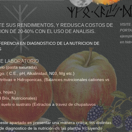
VISIT
E SUS RENDIMIENTOS, Y REDUSCA COSTOS DE
PORTAF
ION DE 20-60% CON EL USO DE ANALISIS.
ejempl
en hidr
FERENCIA EN DIAGNOSTICO DE LA NUTRICION DE
S
DE LABORATORIO
elo (pasta saturada).
o. ( C.E., pH, Alkalinidad, N03, Mg etc.)
tritivas e Hidroponicas, (Balances nutricionales cationes vs
, hojas,)
 Brix, Nutricionales)
l suelo o sustrato (Extractos a travez de chupatuvos
 este apartado es presentar una manera crítica, las distintas
de diagnostico de la nutrición de las plantas incluyendo