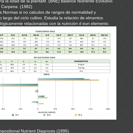
la edad de la plantaM. (BNE) Balance Nutriente Evolutivo
r Carpena. (1982)
Normas si no calculos de rangos de normalidad y
lo largo del ciclo cultivo. Estudia la relación de elmentos
iológicamente relacionadas con la nutrición d eun elemento.
ositional Nutrient Diagnosis (1995)