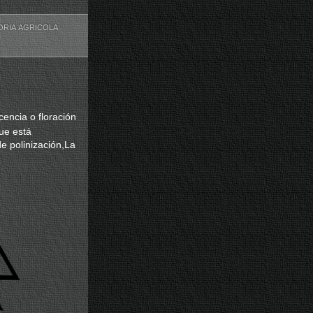
RIA AGRICOLA
scencia o floración
que está
e polinización,La