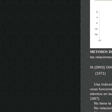
METODOS D
las relaciones
(DRIS) D
M.
(1971)
Usa índices p
unas funcione
elemtos en la
1987).
No tiene la v
No relaciona