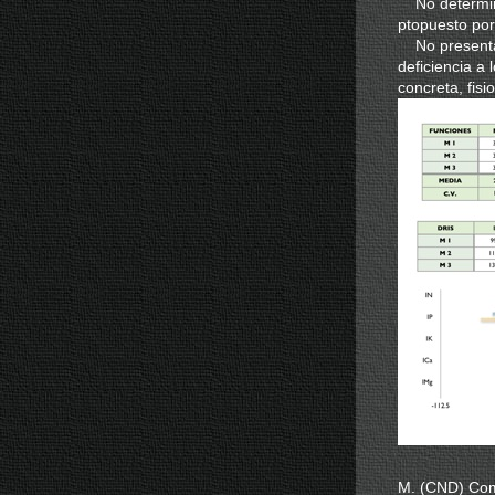
No determina 
ptopuesto po
No presenta 
deficiencia a 
concreta, fis
M. (CND) Comp