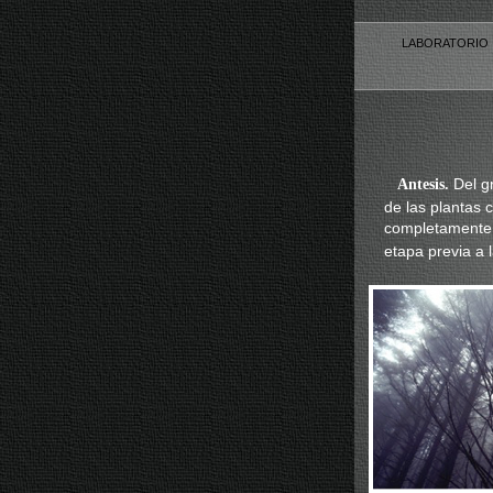
LABORATORI
Del g
Antesis.
de las plantas 
completamente d
etapa previa a 