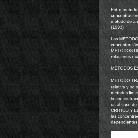
Entre metodo
concentracio
metodo de ana
(1993)
Los METODOS 
concentración
METODOS DINA
relaciones mu
METODOS ES
METODO TR
relativa y no 
metodos limi
la concentra
es el caso d
CRITICO Y EL
las concentra
dependientes d