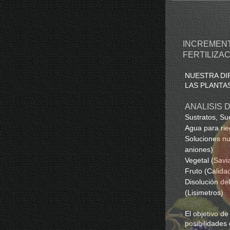
INCREMENT
FERTILIZAC
NUESTRA DI
LAS PLANTA
ANALISIS 
Sustratos, Su
Agua para rieg
Soluciones nu
aniones)
Vegetal (Savia
Fruto (Calidad
Disolución de
(Lisimetros)
El objetivo de
posibilidades 